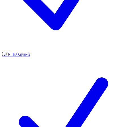
🇬🇷
Ελληνικά