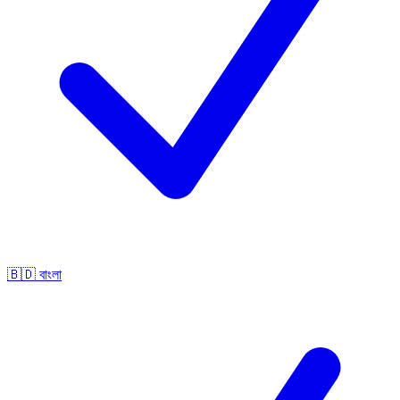
🇧🇩
বাংলা