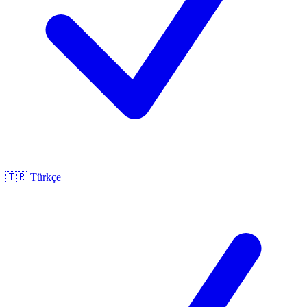
🇹🇷
Türkçe