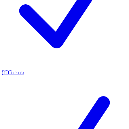
🇮🇱
עברית