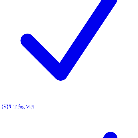
🇻🇳
Tiếng Việt