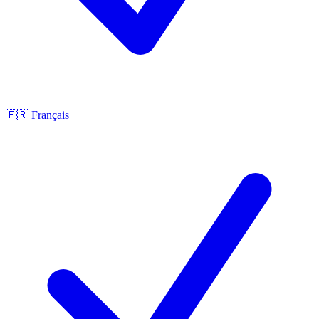
🇫🇷
Français