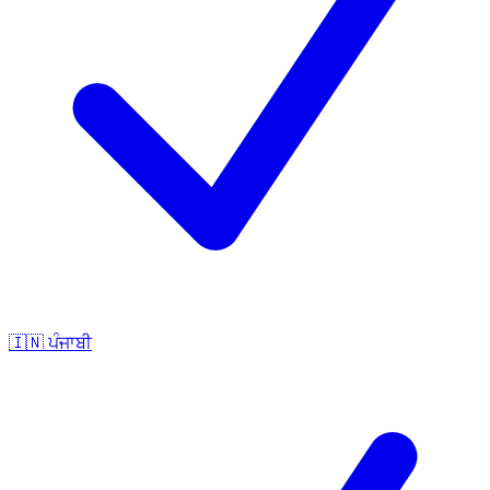
🇮🇳
ਪੰਜਾਬੀ