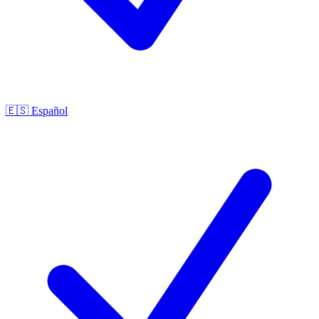
🇪🇸
Español