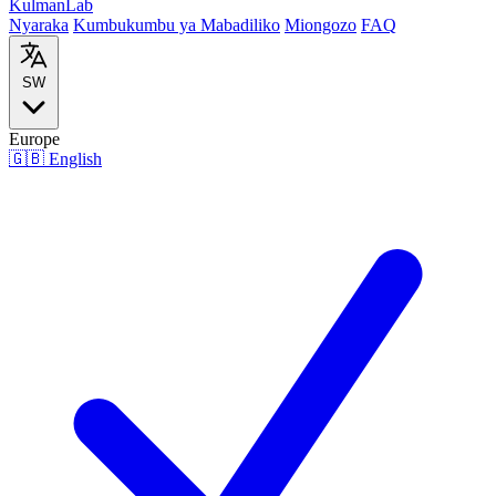
Kulman
Lab
Nyaraka
Kumbukumbu ya Mabadiliko
Miongozo
FAQ
SW
Europe
🇬🇧
English