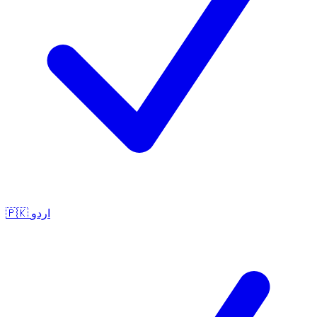
🇵🇰
اردو