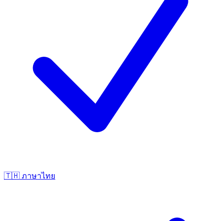
🇹🇭
ภาษาไทย