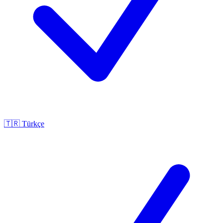
🇹🇷
Türkçe