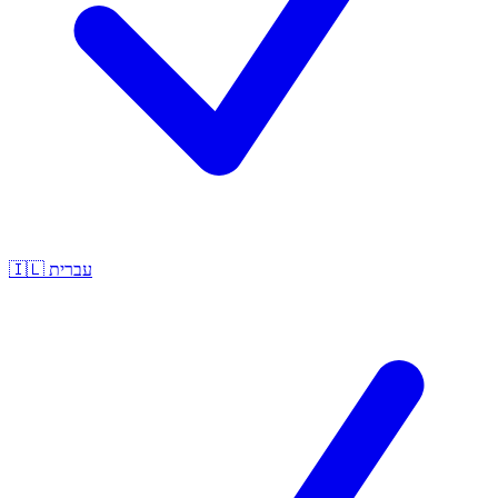
🇮🇱
עברית