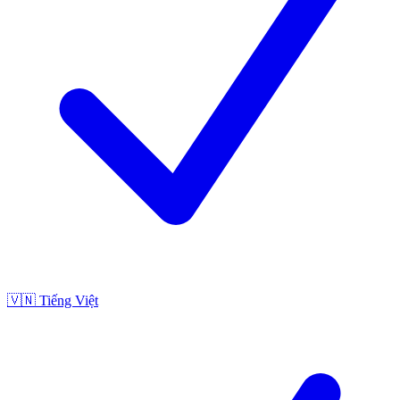
🇻🇳
Tiếng Việt