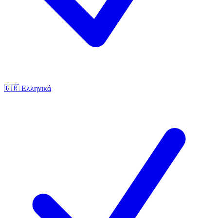
🇬🇷
Ελληνικά