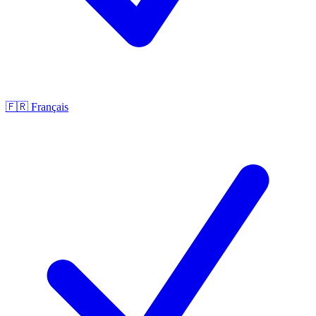
🇫🇷
Français