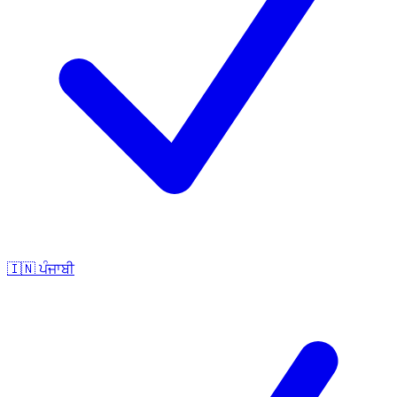
🇮🇳
ਪੰਜਾਬੀ