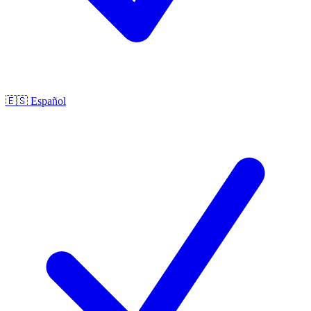
🇪🇸
Español