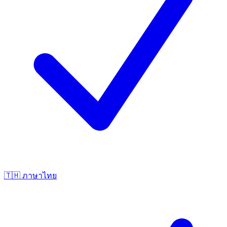
🇹🇭
ภาษาไทย