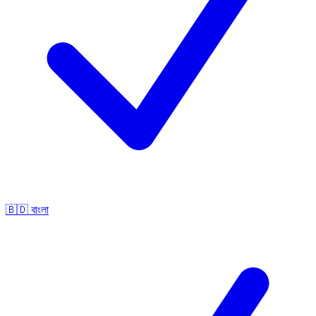
🇧🇩
বাংলা