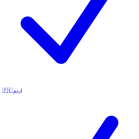
🇵🇰
اردو