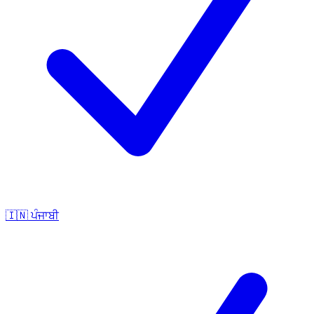
🇮🇳
ਪੰਜਾਬੀ