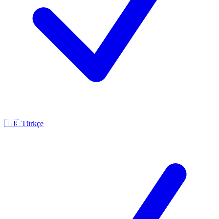
🇹🇷
Türkçe