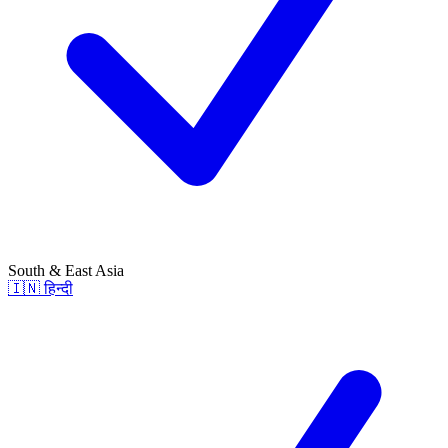
South & East Asia
🇮🇳
हिन्दी