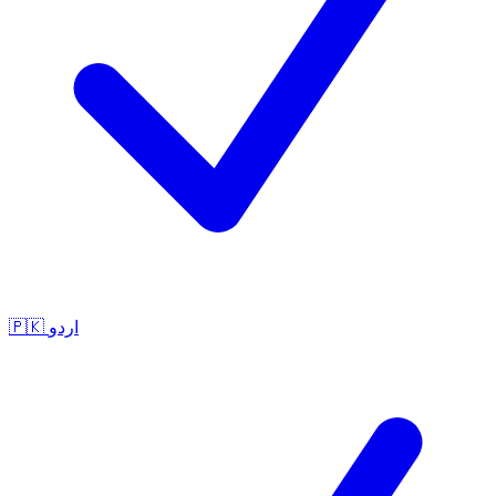
🇵🇰
اردو