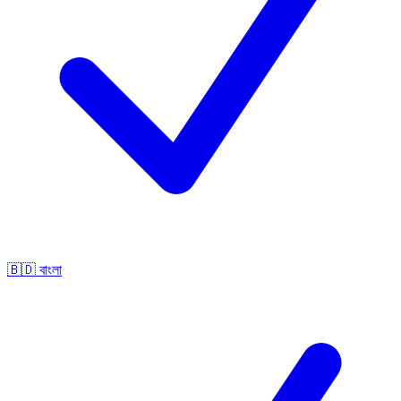
🇧🇩
বাংলা