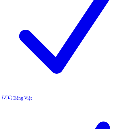
🇻🇳
Tiếng Việt