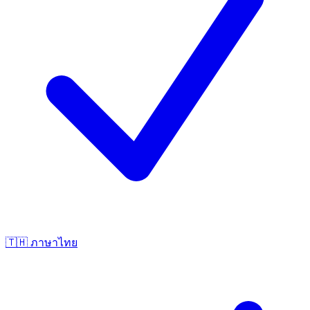
🇹🇭
ภาษาไทย