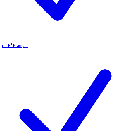
🇫🇷
Français