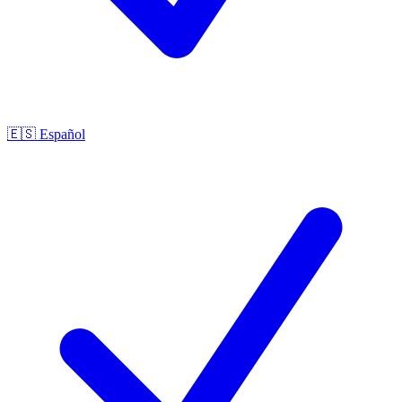
🇪🇸
Español