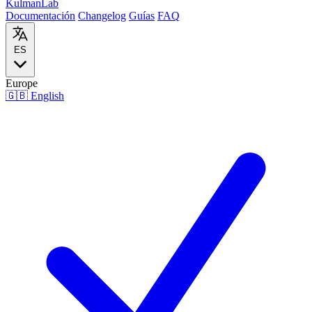
Kulman
Lab
Documentación
Changelog
Guías
FAQ
ES
Europe
🇬🇧
English