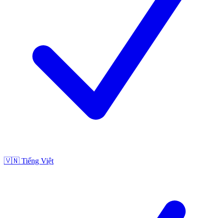
🇻🇳
Tiếng Việt