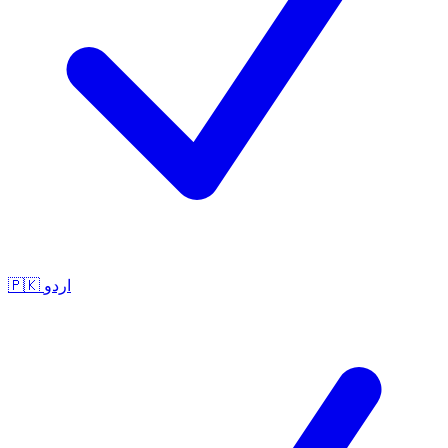
🇵🇰
اردو