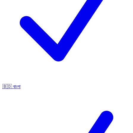
🇧🇩
বাংলা