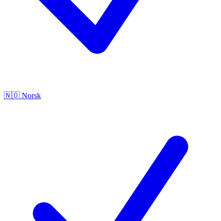
🇳🇴
Norsk