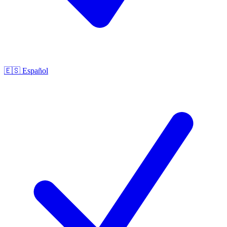
🇪🇸
Español