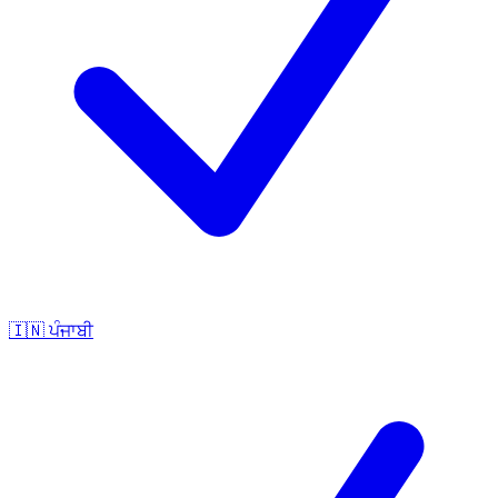
🇮🇳
ਪੰਜਾਬੀ