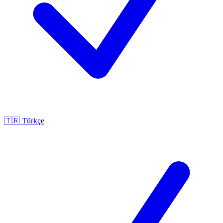
🇹🇷
Türkçe