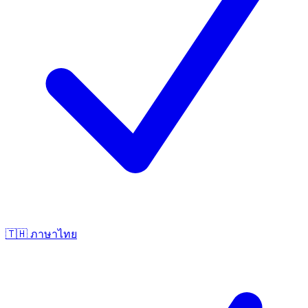
🇹🇭
ภาษาไทย