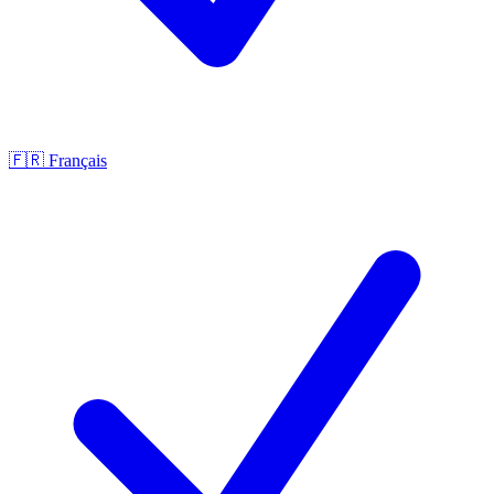
🇫🇷
Français