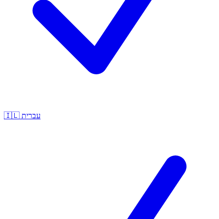
🇮🇱
עברית