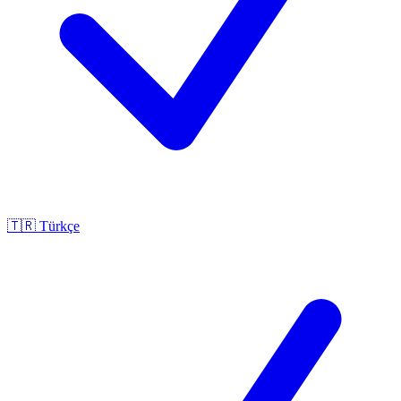
🇹🇷
Türkçe