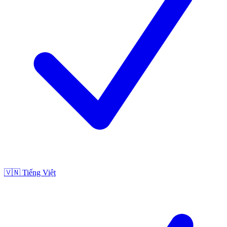
🇻🇳
Tiếng Việt