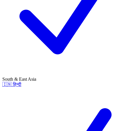
South & East Asia
🇮🇳
हिन्दी