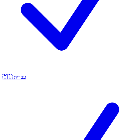
🇮🇱
עברית