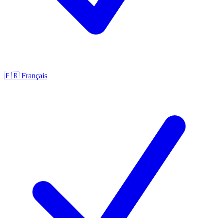
🇫🇷
Français