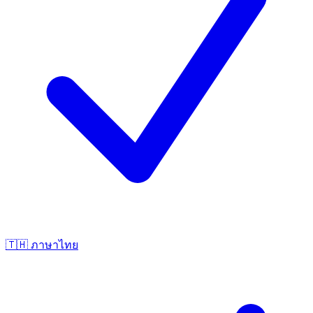
🇹🇭
ภาษาไทย