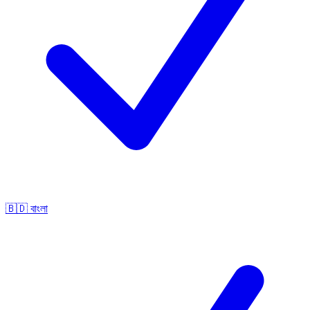
🇧🇩
বাংলা