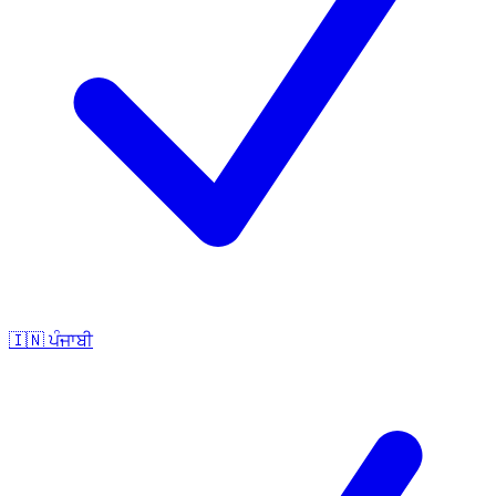
🇮🇳
ਪੰਜਾਬੀ