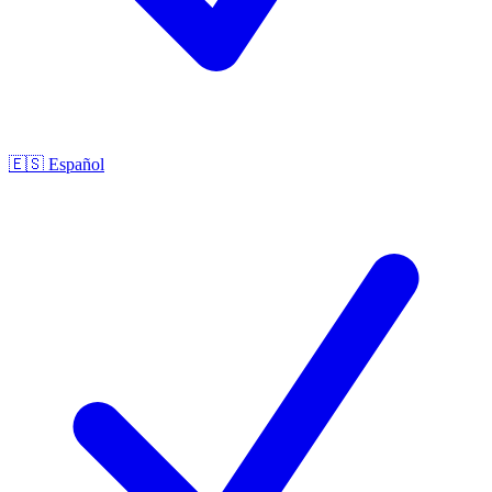
🇪🇸
Español