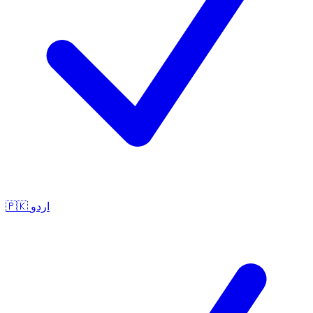
🇵🇰
اردو