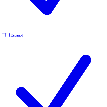
🇪🇸
Español