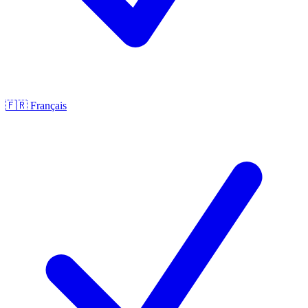
🇫🇷
Français