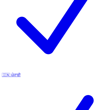
🇮🇳
ਪੰਜਾਬੀ