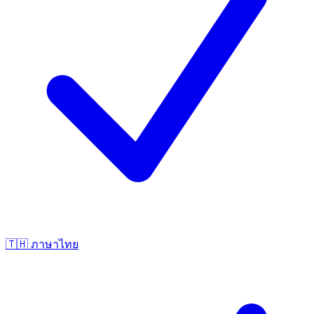
🇹🇭
ภาษาไทย