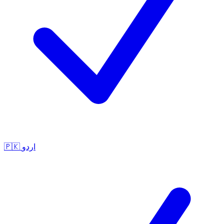
🇵🇰
اردو