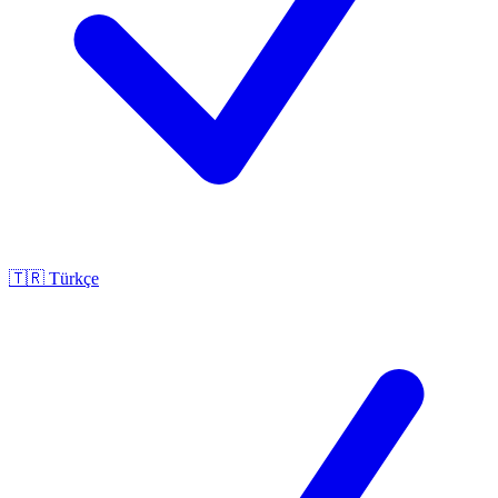
🇹🇷
Türkçe