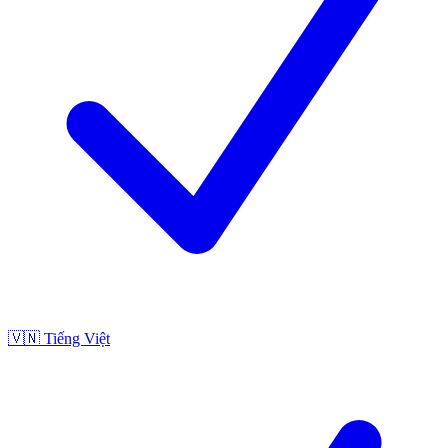
🇻🇳
Tiếng Việt