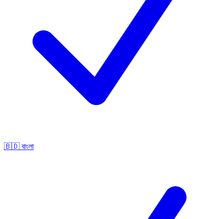
🇧🇩
বাংলা