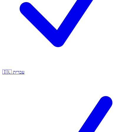
🇮🇱
עברית