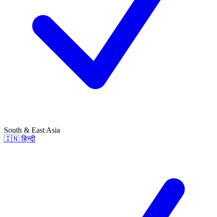
South & East Asia
🇮🇳
हिन्दी