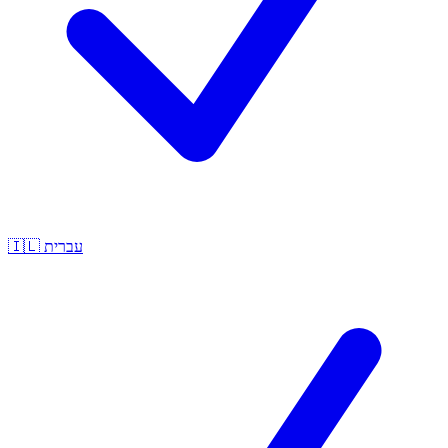
🇮🇱
עברית