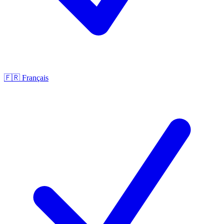
🇫🇷
Français