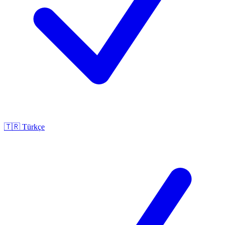
🇹🇷
Türkçe