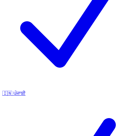
🇮🇳
ਪੰਜਾਬੀ