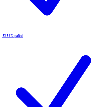
🇪🇸
Español