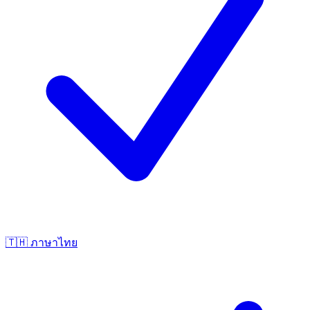
🇹🇭
ภาษาไทย