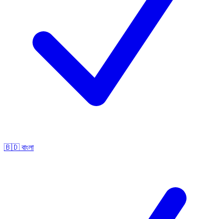
🇧🇩
বাংলা