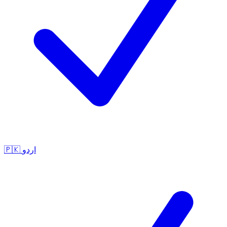
🇵🇰
اردو