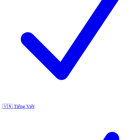
🇻🇳
Tiếng Việt