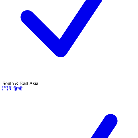
South & East Asia
🇮🇳
हिन्दी