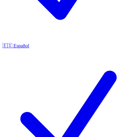
🇪🇸
Español