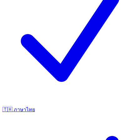
🇹🇭
ภาษาไทย