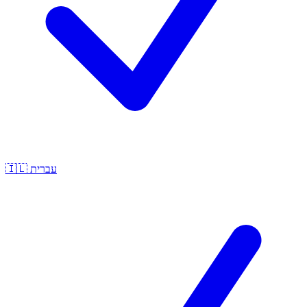
🇮🇱
עברית