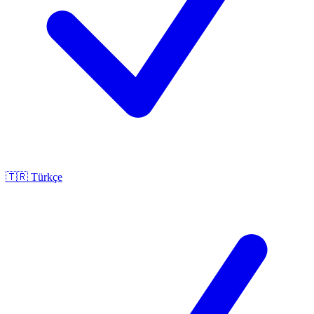
🇹🇷
Türkçe