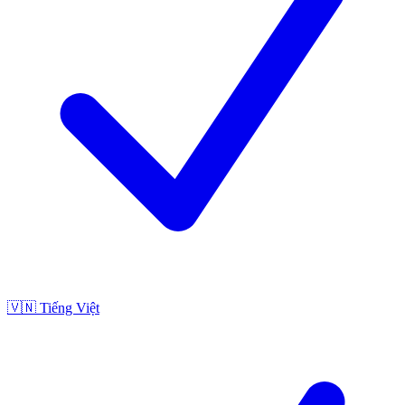
🇻🇳
Tiếng Việt