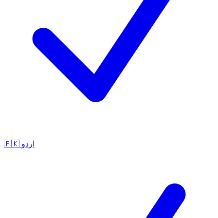
🇵🇰
اردو