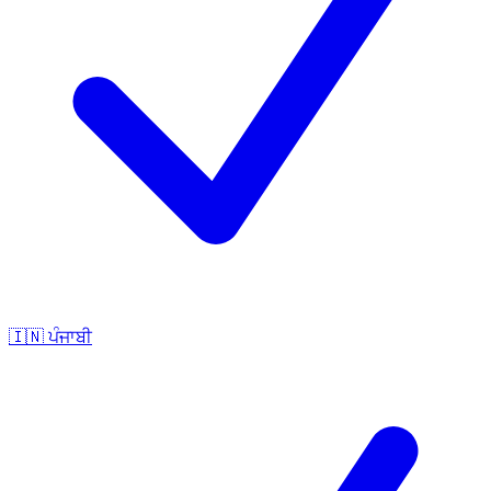
🇮🇳
ਪੰਜਾਬੀ