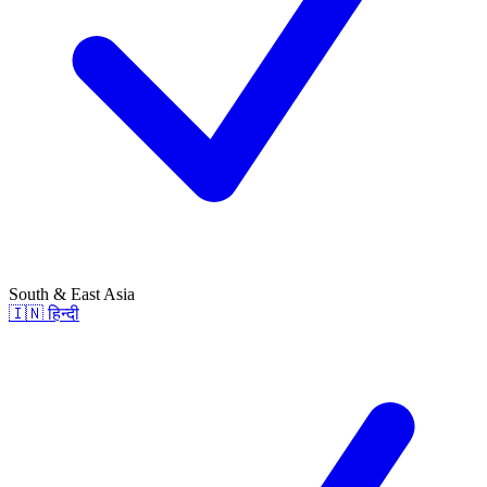
South & East Asia
🇮🇳
हिन्दी