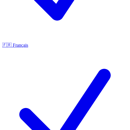
🇫🇷
Français