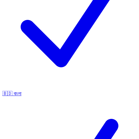
🇧🇩
বাংলা