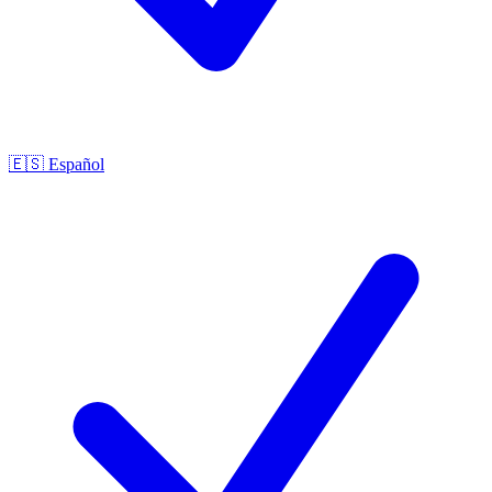
🇪🇸
Español