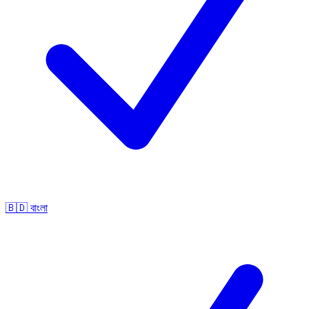
🇧🇩
বাংলা