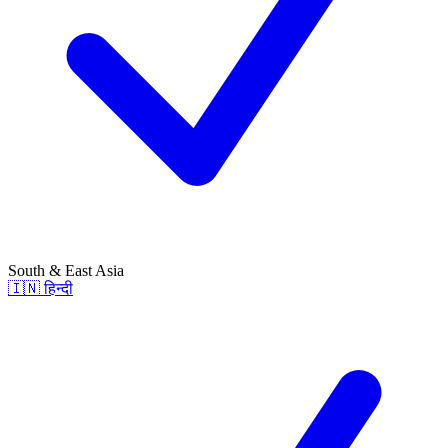
South & East Asia
🇮🇳
हिन्दी