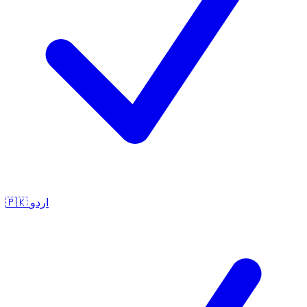
🇵🇰
اردو