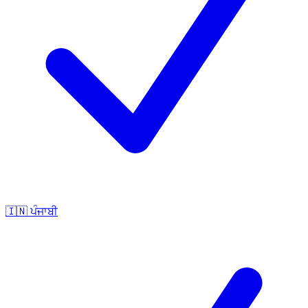
🇮🇳
ਪੰਜਾਬੀ