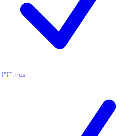
🇮🇱
עברית