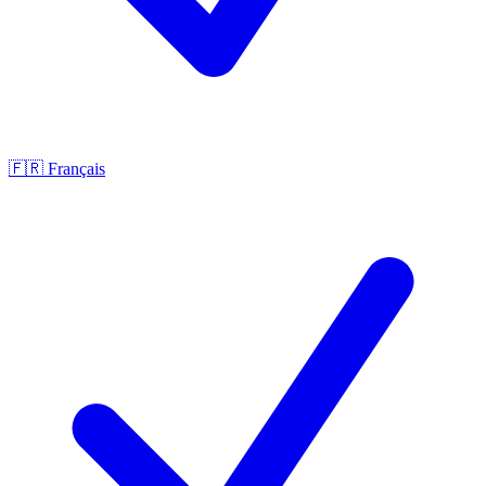
🇫🇷
Français