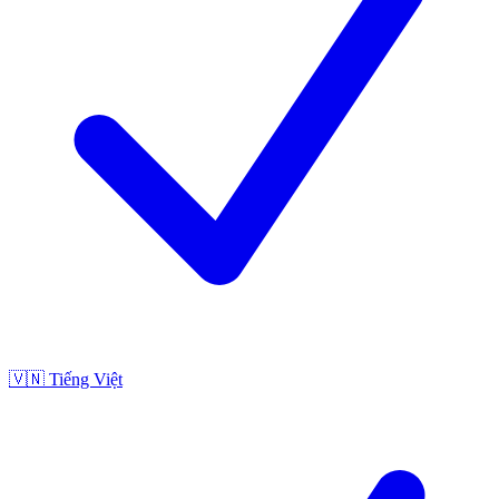
🇻🇳
Tiếng Việt