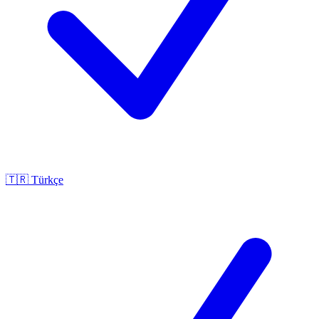
🇹🇷
Türkçe