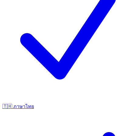
🇹🇭
ภาษาไทย