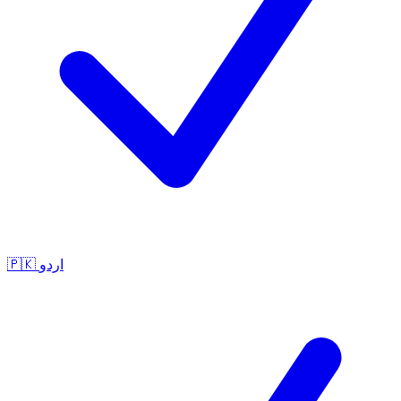
🇵🇰
اردو