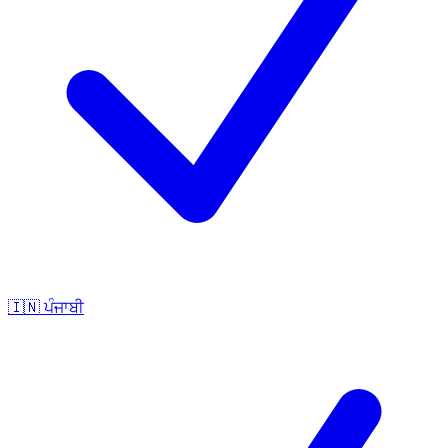
🇮🇳
ਪੰਜਾਬੀ