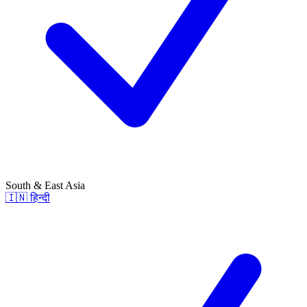
South & East Asia
🇮🇳
हिन्दी