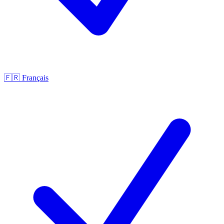
🇫🇷
Français