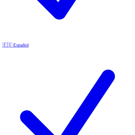
🇪🇸
Español