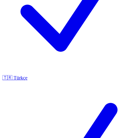
🇹🇷
Türkçe