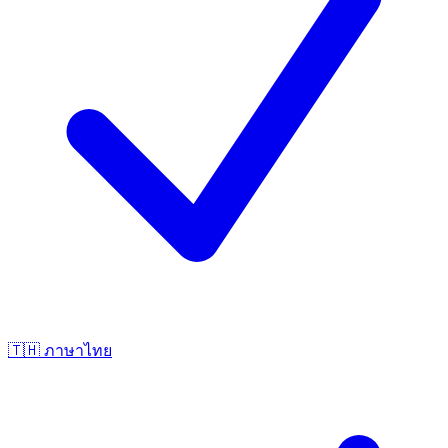
🇹🇭
ภาษาไทย