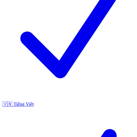
🇻🇳
Tiếng Việt