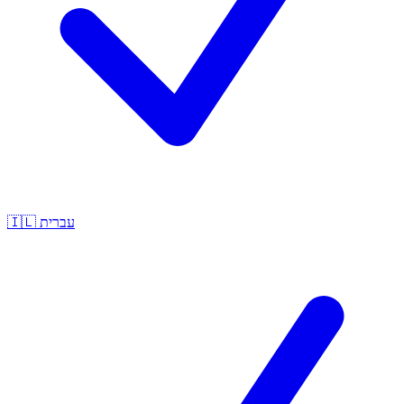
🇮🇱
עברית