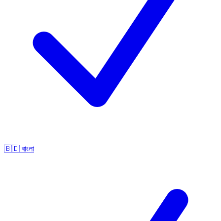
🇧🇩
বাংলা