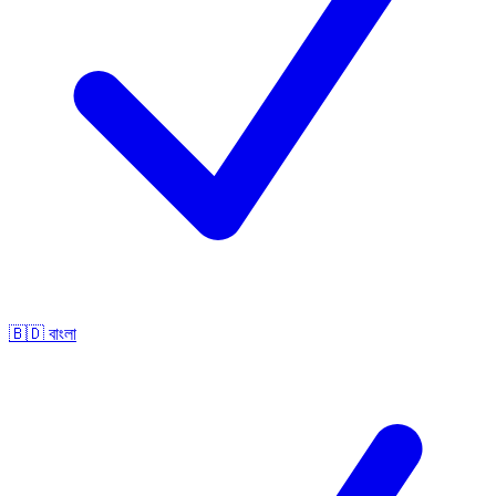
🇧🇩
বাংলা