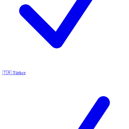
🇹🇷
Türkçe