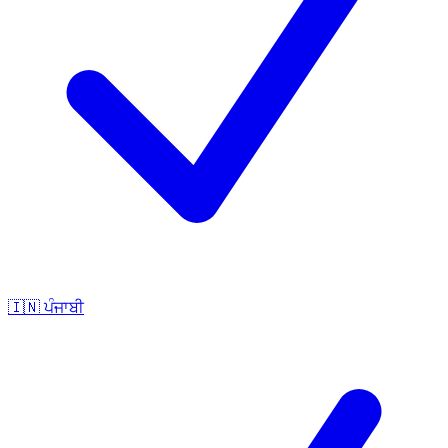
🇮🇳
ਪੰਜਾਬੀ