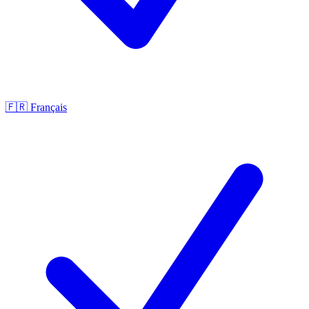
🇫🇷
Français