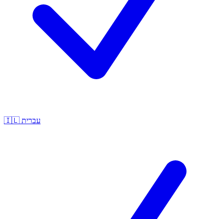
🇮🇱
עברית