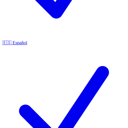
🇪🇸
Español