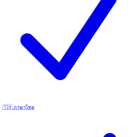
🇹🇭
ภาษาไทย