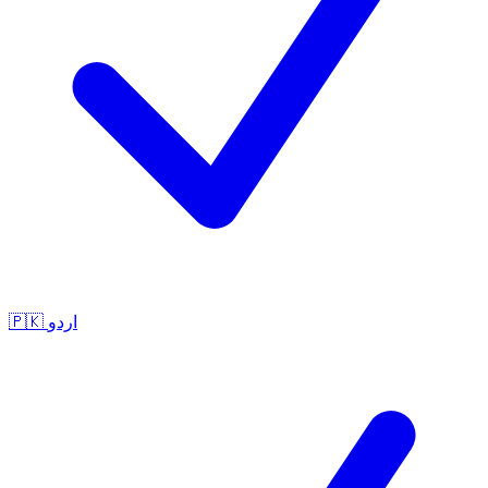
🇵🇰
اردو