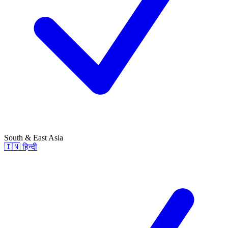
South & East Asia
🇮🇳
हिन्दी