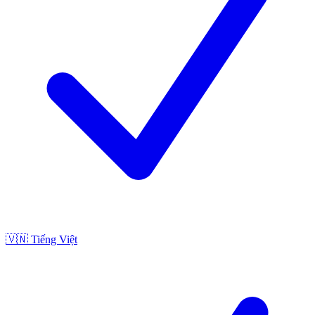
🇻🇳
Tiếng Việt