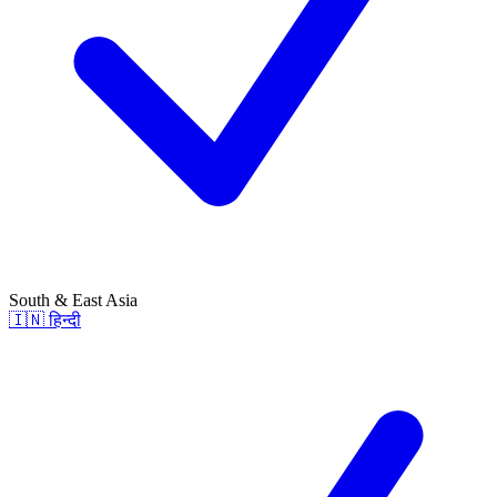
South & East Asia
🇮🇳
हिन्दी