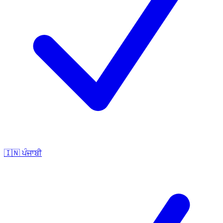
🇮🇳
ਪੰਜਾਬੀ