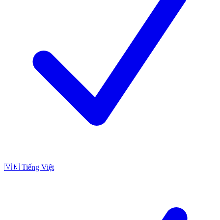
🇻🇳
Tiếng Việt