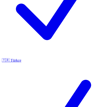
🇹🇷
Türkçe