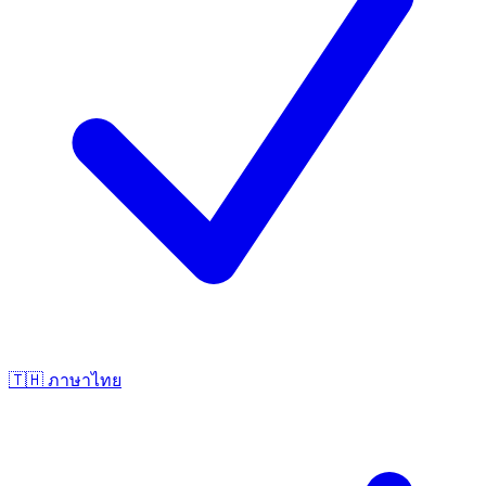
🇹🇭
ภาษาไทย