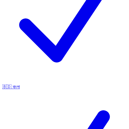
🇧🇩
বাংলা