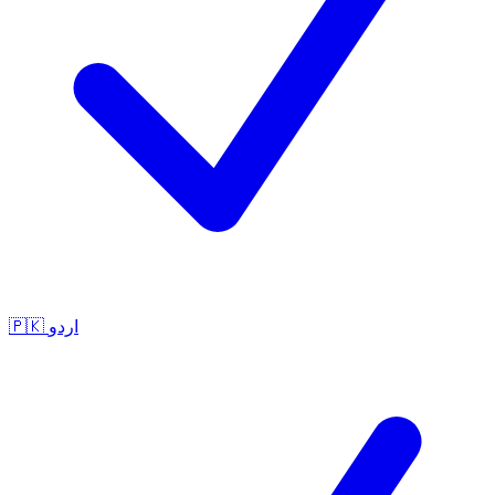
🇵🇰
اردو