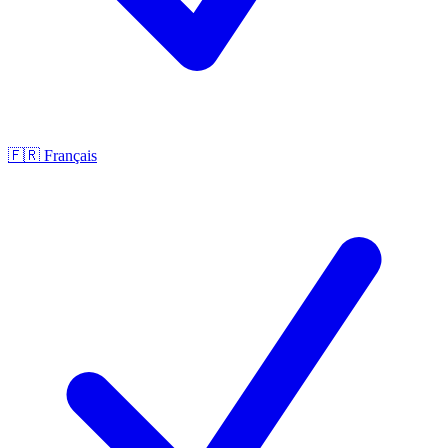
🇫🇷
Français