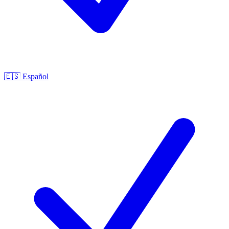
🇪🇸
Español