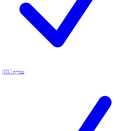
🇮🇱
עברית