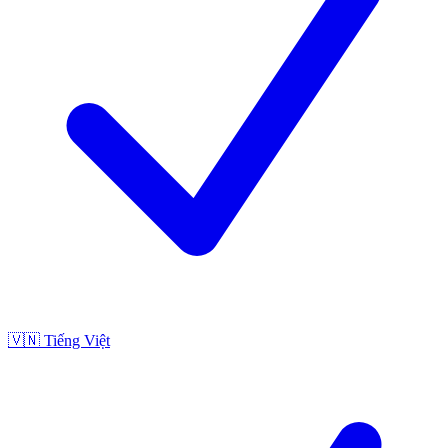
🇻🇳
Tiếng Việt