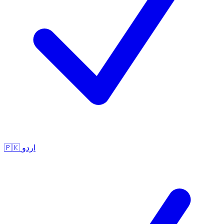
🇵🇰
اردو