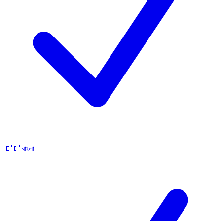
🇧🇩
বাংলা