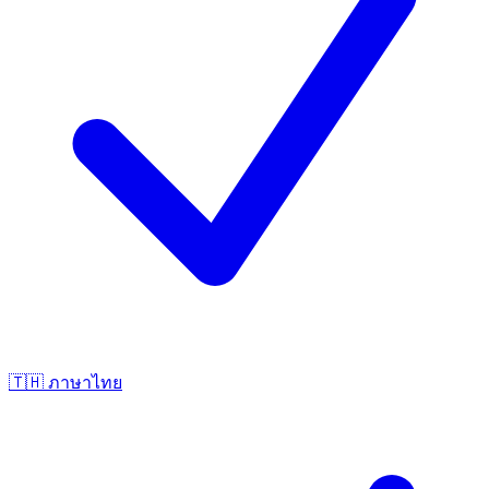
🇹🇭
ภาษาไทย