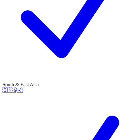
South & East Asia
🇮🇳
हिन्दी