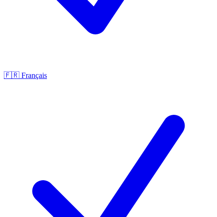
🇫🇷
Français