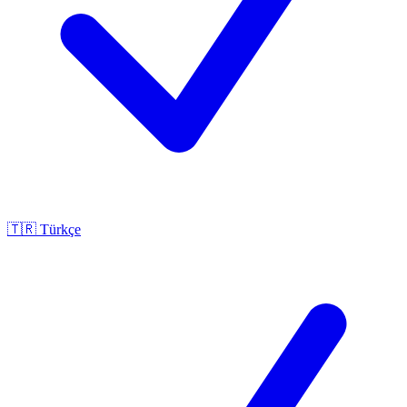
🇹🇷
Türkçe