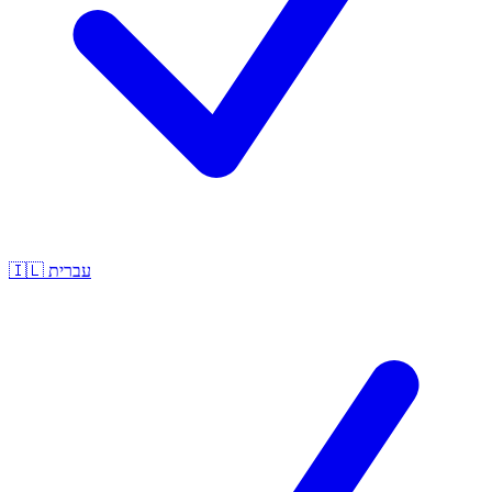
🇮🇱
עברית