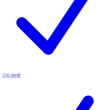
🇮🇳
ਪੰਜਾਬੀ