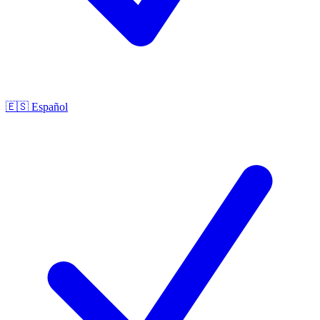
🇪🇸
Español