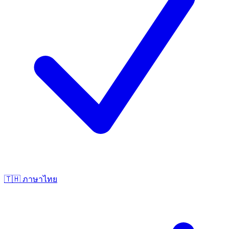
🇹🇭
ภาษาไทย