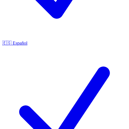
🇪🇸
Español