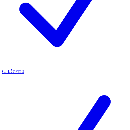
🇮🇱
עברית