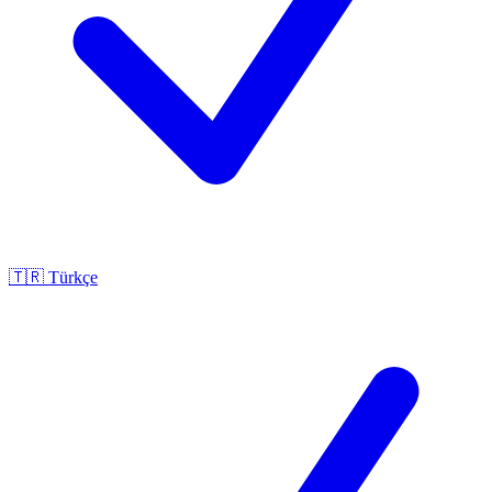
🇹🇷
Türkçe