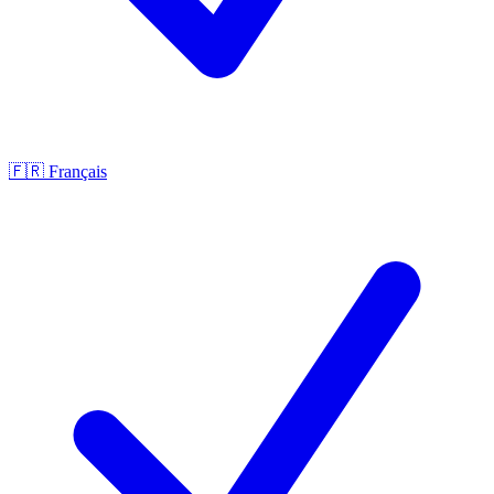
🇫🇷
Français