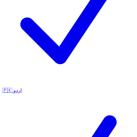
🇵🇰
اردو