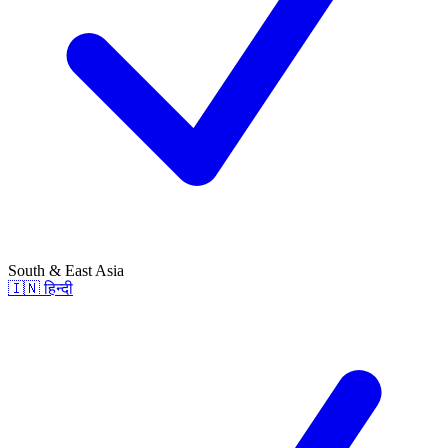
South & East Asia
🇮🇳
हिन्दी