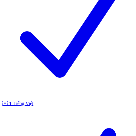
🇻🇳
Tiếng Việt