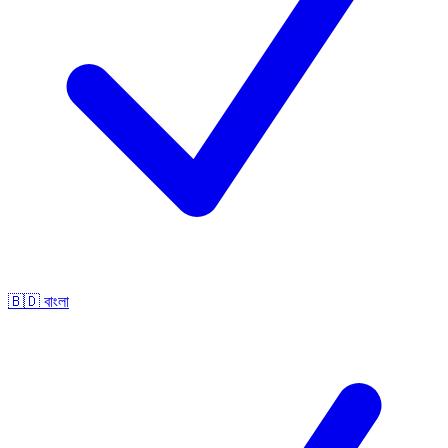
🇧🇩
বাংলা