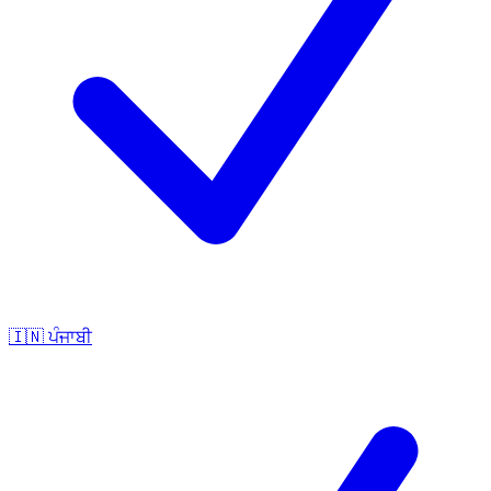
🇮🇳
ਪੰਜਾਬੀ