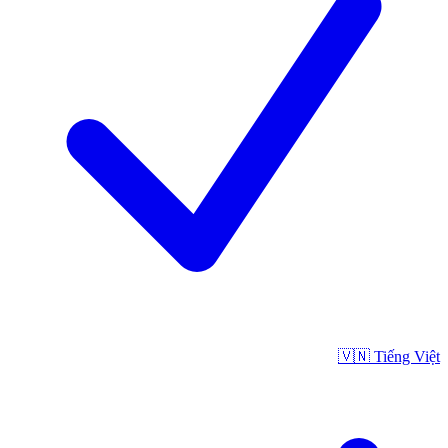
🇻🇳
Tiếng Việt