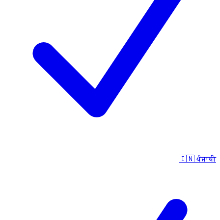
🇮🇳
ਪੰਜਾਬੀ