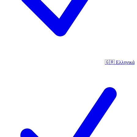
🇬🇷
Ελληνικά