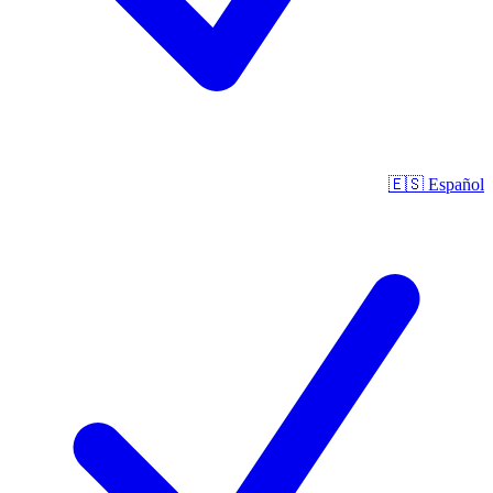
🇪🇸
Español