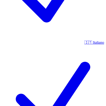
🇮🇹
Italiano