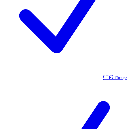
🇹🇷
Türkçe