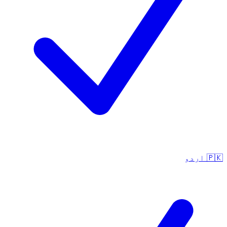
🇵🇰
اردو