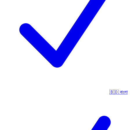
🇧🇩
বাংলা