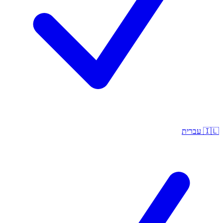
🇮🇱
עברית