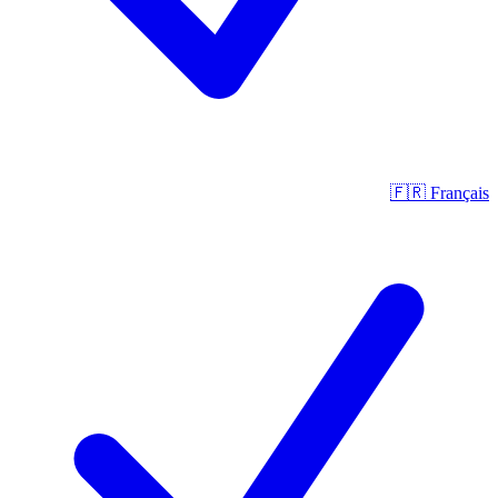
🇫🇷
Français