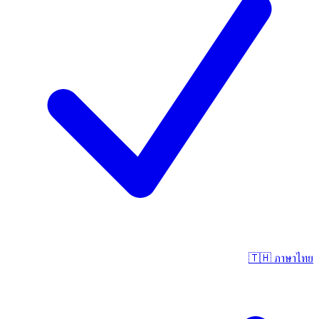
🇹🇭
ภาษาไทย